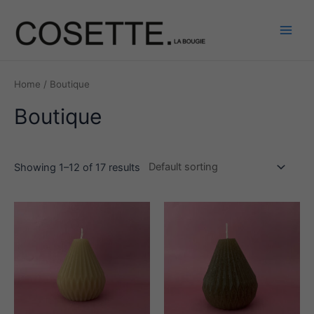
Aller
au
contenu
Main
Men
Home
/ Boutique
Boutique
Showing 1–12 of 17 results