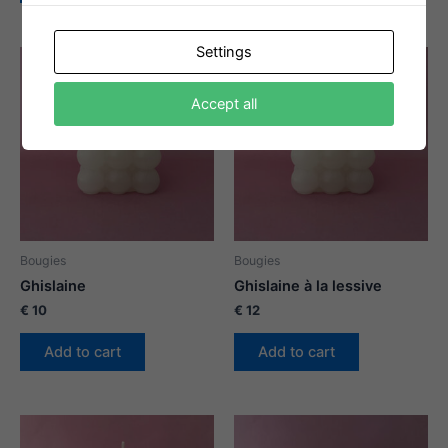
Settings
Accept all
Bougies
Bougies
Ghislaine
Ghislaine à la lessive
€
10
€
12
Add to cart
Add to cart