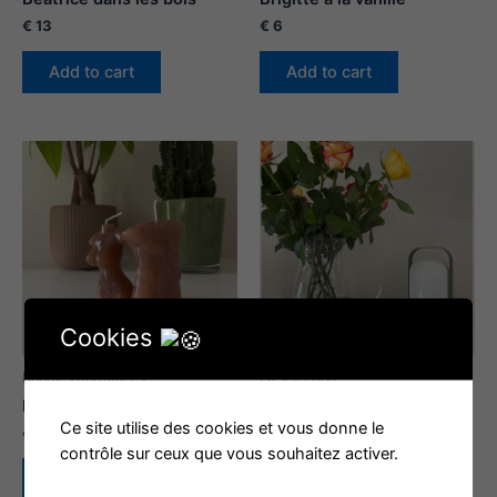
€
13
€
6
Add to cart
Add to cart
Cookies
bougies parfumées
La sélection
Fernand selection
Gabriel selection
Ce site utilise des cookies et vous donne le
€
31
€
25
contrôle sur ceux que vous souhaitez activer.
Add to cart
Add to cart