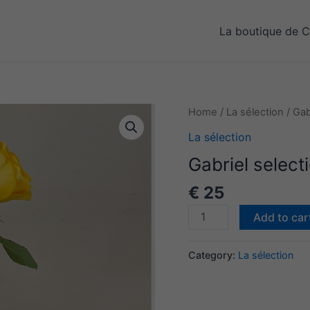
La boutique de C
Home
/
La sélection
/ Gab
La sélection
Gabriel select
€
25
Gabriel
Add to car
selection
quantity
Category:
La sélection