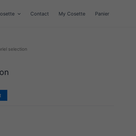
osette
Contact
My Cosette
Panier
riel selection
ion
t