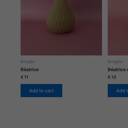
Bougies
Bougies
Béatrice
Béatrice 
€
11
€
13
Add to cart
Add t