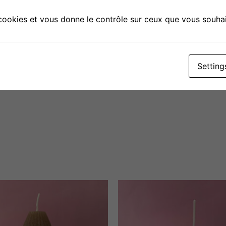
tives, elle est parfaite pour décorer n’importe quel coin d
 cookies et vous donne le contrôle sur ceux que vous souhai
ication en soja et cire d’abeille totalement naturels, elle 
Setting