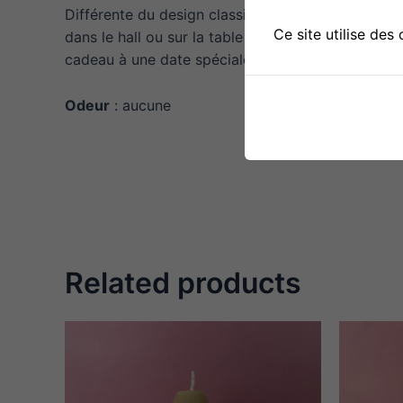
Différente du design classique des bougies décora
Ce site utilise des
dans le hall ou sur la table de la chambre. Sa fabr
cadeau à une date spéciale.
Odeur
: aucune
Related products