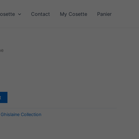
osette
Contact
My Cosette
Panier
ne
t
:
Ghislaine Collection