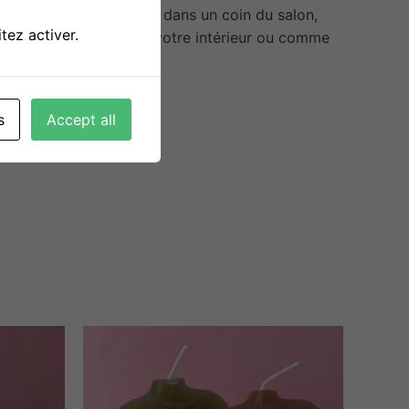
e la maison, que ce soit dans un coin du salon,
tez activer.
est parfaite pour décorer votre intérieur ou comme
s
Accept all