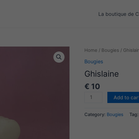
La boutique de C
Home
/
Bougies
/ Ghislai
Bougies
Ghislaine
€
10
Ghislaine
Add to car
quantity
Category:
Bougies
Tag