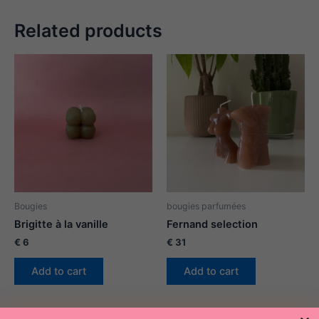
Related products
Bougies
bougies parfumées
Brigitte à la vanille
Fernand selection
€
6
€
31
Add to cart
Add to cart