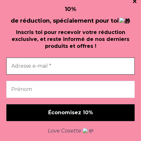
10
%
de réduction, spécialement pour
toi
Inscris toi pour recevoir votre réduction
exclusive, et reste informé de nos derniers
produits et offres !
Bougies
Bougies
Jannine à la vanille
Messieurs
€
9
€
12
Add to cart
Add to cart
Copyright Cosette La Bougie 2023
Love Cosette