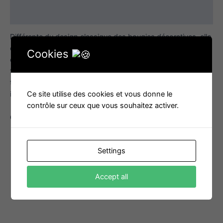
Additional information
Différente du design classique des bougies décoratives, elle
est parfaite pour décorer n’importe quel coin de la maison,
Cookies
que ce soit dans un coin du salon, dans le hall ou sur la
table de la chambre. Sa fabrication en soja et cire d’abeille
totalement naturels, elle est parfaite pour décorer votre
Ce site utilise des cookies et vous donne le
intérieur ou comme cadeau à une date spéciale.
contrôle sur ceux que vous souhaitez activer.
Odeur
: feu de bois
Settings
Accept all