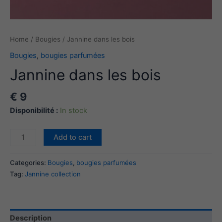
Home
/
Bougies
/ Jannine dans les bois
Bougies
,
bougies parfumées
Jannine dans les bois
€
9
Disponibilité :
In stock
Jannine
Add to cart
dans
les
Categories:
Bougies
,
bougies parfumées
bois
Tag:
Jannine collection
quantity
Description